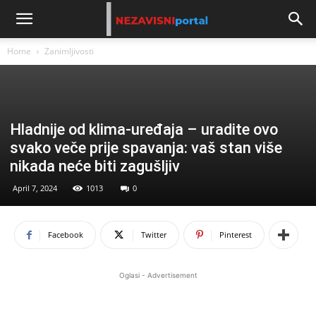
Home
Zanimljivosti
Hladnije od klima-uređaja – uradite ovo
svako veče prije spavanja: vaš stan više
nikada neće biti zagušljiv
April 7, 2024
1013
0
Facebook
Twitter
Pinterest
Oglasi - Advertisement