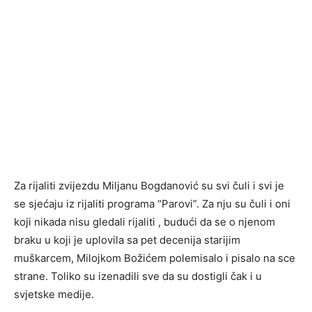
Za rijaliti zvijezdu Miljanu Bogdanović su svi čuli i svi je
se sjećaju iz rijaliti programa “Parovi”. Za nju su čuli i oni
koji nikada nisu gledali rijaliti , budući da se o njenom
braku u koji je uplovila sa pet decenija starijim
muškarcem, Milojkom Božićem polemisalo i pisalo na sce
strane. Toliko su izenadili sve da su dostigli čak i u
svjetske medije.