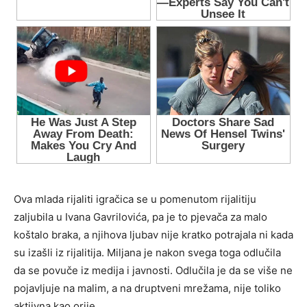
Ova mlada rijaliti igračica se u pomenutom rijalitiju
zaljubila u Ivana Gavrilovića, pa je to pjevača za malo
koštalo braka, a njihova ljubav nije kratko potrajala ni kada
su izašli iz rijalitija. Miljana je nakon svega toga odlučila
da se povuče iz medija i javnosti. Odlučila je da se više ne
pojavljuje na malim, a na druptveni mrežama, nije toliko
aktiivna kao orije.