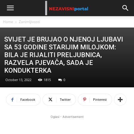
Home
Zanimljivosti
SVIJET JE BRUJAO O NJENOJ LJUBAVI
SA 53 GODINE STARIJIM MILOJKOM:
BILA JE RIJALITI PRELJUBNICA,
RAZVELA PJEVAČA, SADA JE
KONDUKTERKA
October 13, 2022
1815
0
Facebook
Twitter
Pinterest
Oglasi - Advertisement