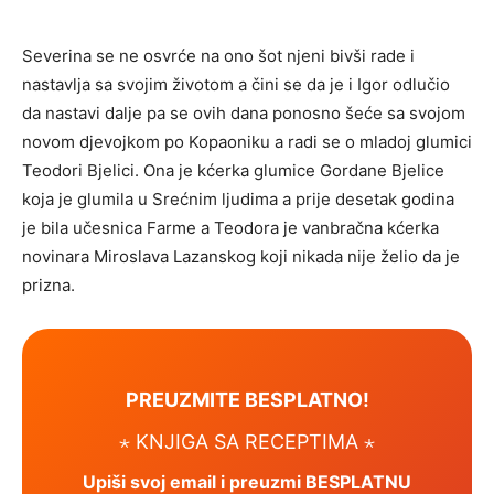
Severina se ne osvrće na ono šot njeni bivši rade i
nastavlja sa svojim životom a čini se da je i Igor odlučio
da nastavi dalje pa se ovih dana ponosno šeće sa svojom
novom djevojkom po Kopaoniku a radi se o mladoj glumici
Teodori Bjelici. Ona je kćerka glumice Gordane Bjelice
koja je glumila u Srećnim ljudima a prije desetak godina
je bila učesnica Farme a Teodora je vanbračna kćerka
novinara Miroslava Lazanskog koji nikada nije želio da je
prizna.
PREUZMITE BESPLATNO!
⋆ KNJIGA SA RECEPTIMA ⋆
Upiši svoj email i preuzmi BESPLATNU