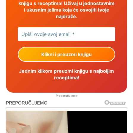
knjigu s receptima! Uživaj u jednostavnim
i ukusnim jelima koja će osvojiti tvoje
najdraže.
Jednim klikom preuzmi knjigu s najboljim
receptima!
Preporučujemo