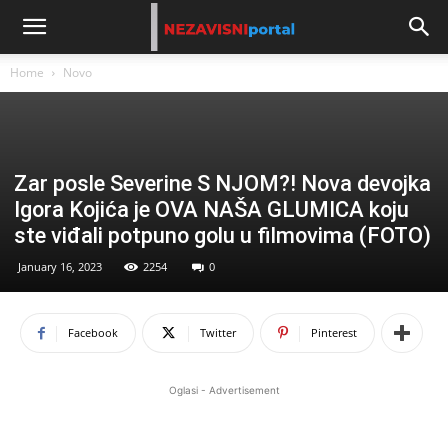
Home
Novo
Zar posle Severine S NJOM?! Nova devojka
Igora Kojića je OVA NAŠA GLUMICA koju
ste viđali potpuno golu u filmovima (FOTO)
January 16, 2023
2254
0
Facebook
Twitter
Pinterest
Oglasi - Advertisement