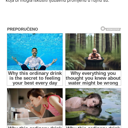
koja bi mogla iskusiti ljubavnu promjenu u rujnu su: