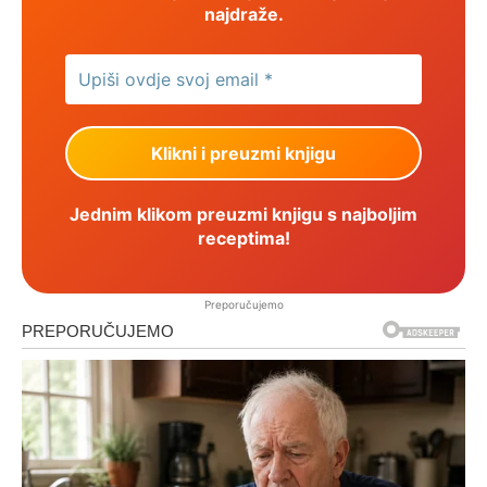
najdraže.
Jednim klikom preuzmi knjigu s najboljim
receptima!
Preporučujemo