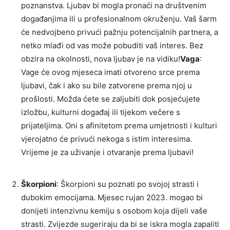
poznanstva. Ljubav bi mogla pronaći na društvenim
događanjima ili u profesionalnom okruženju. Vaš šarm
će nedvojbeno privući pažnju potencijalnih partnera, a
netko mlađi od vas može pobuditi vaš interes. Bez
obzira na okolnosti, nova ljubav je na vidiku!
Vaga
:
Vage će ovog mjeseca imati otvoreno srce prema
ljubavi, čak i ako su bile zatvorene prema njoj u
prošlosti. Možda ćete se zaljubiti dok posjećujete
izložbu, kulturni događaj ili tijekom večere s
prijateljima. Oni s afinitetom prema umjetnosti i kulturi
vjerojatno će privući nekoga s istim interesima.
Vrijeme je za uživanje i otvaranje prema ljubavi!
Škorpioni
: Škorpioni su poznati po svojoj strasti i
dubokim emocijama. Mjesec rujan 2023. mogao bi
donijeti intenzivnu kemiju s osobom koja dijeli vaše
strasti. Zvijezde sugeriraju da bi se iskra mogla zapaliti