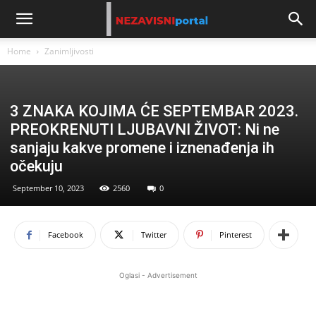
Home
Zanimljivosti
3 ZNAKA KOJIMA ĆE SEPTEMBAR 2023.
PREOKRENUTI LJUBAVNI ŽIVOT: Ni ne
sanjaju kakve promene i iznenađenja ih
očekuju
September 10, 2023
2560
0
Facebook
Twitter
Pinterest
Oglasi - Advertisement