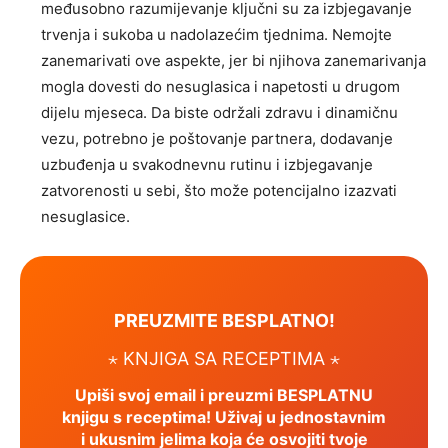
međusobno razumijevanje ključni su za izbjegavanje
trvenja i sukoba u nadolazećim tjednima. Nemojte
zanemarivati ove aspekte, jer bi njihova zanemarivanja
mogla dovesti do nesuglasica i napetosti u drugom
dijelu mjeseca. Da biste održali zdravu i dinamičnu
vezu, potrebno je poštovanje partnera, dodavanje
uzbuđenja u svakodnevnu rutinu i izbjegavanje
zatvorenosti u sebi, što može potencijalno izazvati
nesuglasice.
PREUZMITE BESPLATNO!
⋆ KNJIGA SA RECEPTIMA ⋆
Upiši svoj email i preuzmi BESPLATNU
knjigu s receptima! Uživaj u jednostavnim
i ukusnim jelima koja će osvojiti tvoje