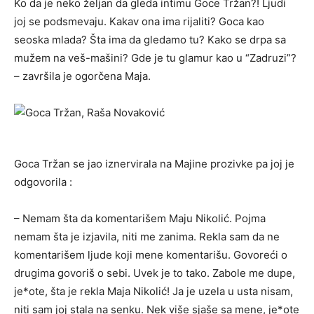
Ko da je neko željan da gleda intimu Goce Tržan?! Ljudi
joj se podsmevaju. Kakav ona ima rijaliti? Goca kao
seoska mlada? Šta ima da gledamo tu? Kako se drpa sa
mužem na veš-mašini? Gde je tu glamur kao u “Zadruzi”?
– završila je ogorčena Maja.
Goca Tržan se jao iznervirala na Majine prozivke pa joj je
odgovorila :
– Nemam šta da komentarišem Maju Nikolić. Pojma
nemam šta je izjavila, niti me zanima. Rekla sam da ne
komentarišem ljude koji mene komentarišu. Govoreći o
drugima govoriš o sebi. Uvek je to tako. Zabole me dupe,
je*ote, šta je rekla Maja Nikolić! Ja je uzela u usta nisam,
niti sam joj stala na senku. Nek više sjaše sa mene, je*ote