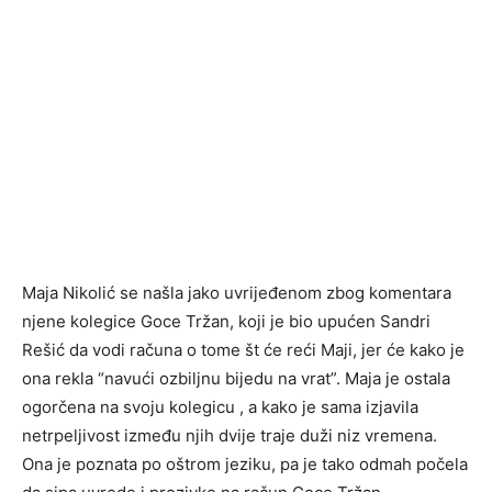
Maja Nikolić se našla jako uvrijeđenom zbog komentara
njene kolegice Goce Tržan, koji je bio upućen Sandri
Rešić da vodi računa o tome št će reći Maji, jer će kako je
ona rekla “navući ozbiljnu bijedu na vrat”. Maja je ostala
ogorčena na svoju kolegicu , a kako je sama izjavila
netrpeljivost između njih dvije traje duži niz vremena.
Ona je poznata po oštrom jeziku, pa je tako odmah počela