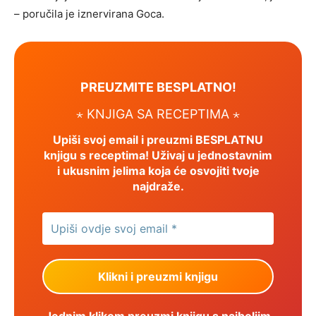
– poručila je iznervirana Goca.
PREUZMITE BESPLATNO!
⋆ KNJIGA SA RECEPTIMA ⋆
Upiši svoj email i preuzmi BESPLATNU
knjigu s receptima! Uživaj u jednostavnim
i ukusnim jelima koja će osvojiti tvoje
najdraže.
Jednim klikom preuzmi knjigu s najboljim