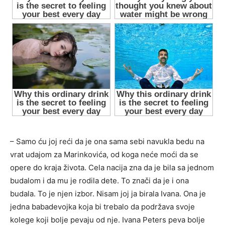
– Samo ću joj reći da je ona sama sebi navukla bedu na
vrat udajom za Marinkovića, od koga neće moći da se
opere do kraja života. Cela nacija zna da je bila sa jednom
budalom i da mu je rodila dete. To znači da je i ona
budala. To je njen izbor. Nisam joj ja birala Ivana. Ona je
jedna babadevojka koja bi trebalo da podržava svoje
kolege koji bolje pevaju od nje. Ivana Peters peva bolje