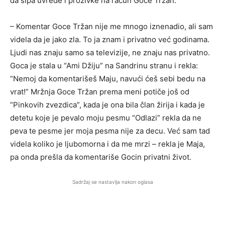
da sipa uvrede i prozivke na račun Goce Tržan.
– Komentar Goce Tržan nije me mnogo iznenadio, ali sam
videla da je jako zla. To ja znam i privatno već godinama.
Ljudi nas znaju samo sa televizije, ne znaju nas privatno.
Goca je stala u “Ami Džiju” na Sandrinu stranu i rekla:
“Nemoj da komentarišeš Maju, navući ćeš sebi bedu na
vrat!” Mržnja Goce Tržan prema meni potiče još od
“Pinkovih zvezdica”, kada je ona bila član žirija i kada je
detetu koje je pevalo moju pesmu “Odlazi” rekla da ne
peva te pesme jer moja pesma nije za decu. Već sam tad
videla koliko je ljubomorna i da me mrzi – rekla je Maja,
pa onda prešla da komentariše Gocin privatni život.
Sadržaj se nastavlja nakon oglasa