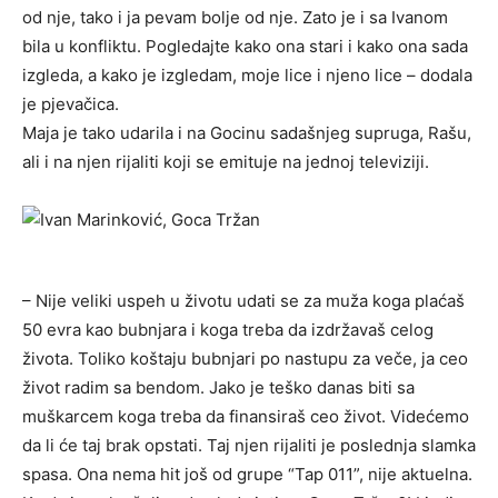
od nje, tako i ja pevam bolje od nje. Zato je i sa Ivanom
bila u konfliktu. Pogledajte kako ona stari i kako ona sada
izgleda, a kako je izgledam, moje lice i njeno lice – dodala
je pjevačica.
Maja je tako udarila i na Gocinu sadašnjeg supruga, Rašu,
ali i na njen rijaliti koji se emituje na jednoj televiziji.
– Nije veliki uspeh u životu udati se za muža koga plaćaš
50 evra kao bubnjara i koga treba da izdržavaš celog
života. Toliko koštaju bubnjari po nastupu za veče, ja ceo
život radim sa bendom. Jako je teško danas biti sa
muškarcem koga treba da finansiraš ceo život. Videćemo
da li će taj brak opstati. Taj njen rijaliti je poslednja slamka
spasa. Ona nema hit još od grupe “Tap 011”, nije aktuelna.