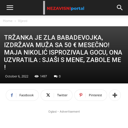
Home
Vijesti
TRŽANKA JE ZLA BABADEVOJKA,
IZDRŽAVA MUŽA SA 50 € MESEČNO!
MAJA NIKOLIĆ ISPROZIVALA GOCU, ONA
UZVRATILA : SJAŠI S MENE, ZABOLE ME
!
October 6, 2022
1497
0
Facebook
Twitter
Pinterest
Oglasi - Advertisement