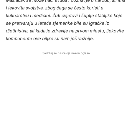
Maslačak se može naći svuda i poznat je u narodu, ali ima
i lekovita svojstva, zbog čega se često koristi u
kulinarstvu i medicini. Žuti cvjetovi i šuplje stabljike koje
se pretvaraju u leteće sjemenke bile su igračke iz
djetinjstva, ali kada je zdravlje na prvom mjestu, ljekovite
komponente ove biljke su nam još važnije.
Sadržaj se nastavlja nakon oglasa