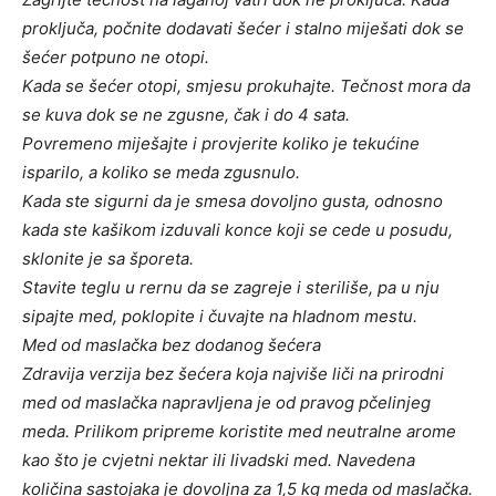
proključa, počnite dodavati šećer i stalno miješati dok se
šećer potpuno ne otopi.
Kada se šećer otopi, smjesu prokuhajte. Tečnost mora da
se kuva dok se ne zgusne, čak i do 4 sata.
Povremeno miješajte i provjerite koliko je tekućine
isparilo, a koliko se meda zgusnulo.
Kada ste sigurni da je smesa dovoljno gusta, odnosno
kada ste kašikom izduvali konce koji se cede u posudu,
sklonite je sa šporeta.
Stavite teglu u rernu da se zagreje i steriliše, pa u nju
sipajte med, poklopite i čuvajte na hladnom mestu.
Med od maslačka bez dodanog šećera
Zdravija verzija bez šećera koja najviše liči na prirodni
med od maslačka napravljena je od pravog pčelinjeg
meda. Prilikom pripreme koristite med neutralne arome
kao što je cvjetni nektar ili livadski med. Navedena
količina sastojaka je dovoljna za 1,5 kg meda od maslačka.