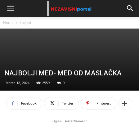
Home
Savjeti
NAJBOLJI MED- MED OD MASLAČKA
March 18, 2024
2559
0
Facebook
Twitter
Pinterest
Oglasi - Advertisement