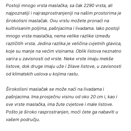
Postoji mnogo vrsta maslačka, sa čak 2290 vrsta, ali
najpoznatiji i najrasprostranjeniji na našim prostorima je
širokolisni maslačak. Ovu vrstu možete pronaći na
kultivisanim poljima, pašnjacima i livadama. Iako postoji
mnogo vrsta maslačka, nema velike razlike između
različitih vrsta. Jedina razlika je veličina cvjetnih glavica,
koje su manje na većim visinama. Oblik listova neznatno
varira u zavisnosti od vrste. Neke vrste imaju mekše
listove, dok druge imaju uže i žilave listove, u zavisnosti
od klimatskih uslova u kojima rastu.
Širokolisni maslačak se može naći na livadama i
pašnjacima. Ima prosječnu visinu od oko 20 cm i, kao i
sve vrste maslačka, ima žute cvjetove i male listove.
Pošto je široko rasprostranjen, moći ćete ga nabaviti u
vašem području.