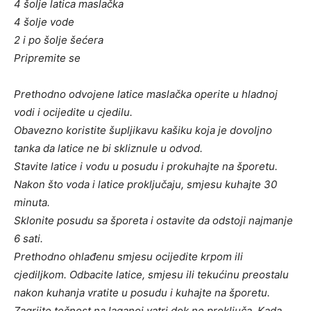
4 šolje latica maslačka
4 šolje vode
2 i po šolje šećera
Pripremite se
Prethodno odvojene latice maslačka operite u hladnoj
vodi i ocijedite u cjedilu.
Obavezno koristite šupljikavu kašiku koja je dovoljno
tanka da latice ne bi skliznule u odvod.
Stavite latice i vodu u posudu i prokuhajte na šporetu.
Nakon što voda i latice proključaju, smjesu kuhajte 30
minuta.
Sklonite posudu sa šporeta i ostavite da odstoji najmanje
6 sati.
Prethodno ohlađenu smjesu ocijedite krpom ili
cjediljkom. Odbacite latice, smjesu ili tekućinu preostalu
nakon kuhanja vratite u posudu i kuhajte na šporetu.
Zagrijte tečnost na laganoj vatri dok ne proključa. Kada