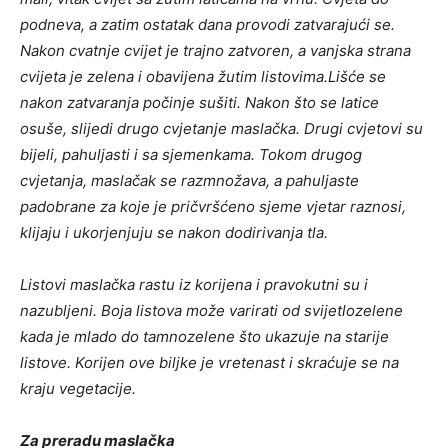
podneva, a zatim ostatak dana provodi zatvarajući se.
Nakon cvatnje cvijet je trajno zatvoren, a vanjska strana
cvijeta je zelena i obavijena žutim listovima.Lišće se
nakon zatvaranja počinje sušiti. Nakon što se latice
osuše, slijedi drugo cvjetanje maslačka. Drugi cvjetovi su
bijeli, pahuljasti i sa sjemenkama. Tokom drugog
cvjetanja, maslačak se razmnožava, a pahuljaste
padobrane za koje je pričvršćeno sjeme vjetar raznosi,
klijaju i ukorjenjuju se nakon dodirivanja tla.
Listovi maslačka rastu iz korijena i pravokutni su i
nazubljeni. Boja listova može varirati od svijetlozelene
kada je mlado do tamnozelene što ukazuje na starije
listove. Korijen ove biljke je vretenast i skraćuje se na
kraju vegetacije.
Za preradu maslačka