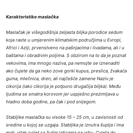
Karakteristike maslačka
Maslačak je višegodišnja zeljasta biljka porodice sedum
koja raste u umjerenim klimatskim područjima u Evropi,
Africi i Aziji, prvenstveno na pašnjacima i livadama, ali i u
baštama i obradivim poljima. S obzirom na to da je poznat
vekovima, ima mnogo naziva, pa nemojte se iznenaditi
ako čujete da ga neko zove gorki kupus, preslica, žvakaća
guma, mlečnica, dren, ali najčešće zamene Naziv je
cikorija (iako cikorija je potpuno drugačija biljka). Među
ljudima se smatra korovom jer uspješno prezimljava u
hladno doba godine, pa čak i pod snijegom.
Stabljike maslačka su visoke 15 – 25 cm, u zavisnosti od
sredine u kojoj se uzgaja. Stabljika je iznutra šuplja i ima
mali, vitak cvijet sa žutim laticama na vrhu. Cvjeta do